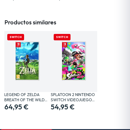
Productos similares
SWITCH
SWITCH
LEGEND OF ZELDA
SPLATOON 2 NINTENDO
BREATH OF THE WILD
SWITCH VIDEOJUEGO
SWITCH…
64,95 €
FÍSICO
54,95 €