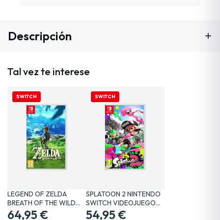
Descripción
Tal vez te interese
SWITCH
SWITCH
LEGEND OF ZELDA
SPLATOON 2 NINTENDO
BREATH OF THE WILD
SWITCH VIDEOJUEGO
SWITCH…
64,95 €
FÍSICO
54,95 €