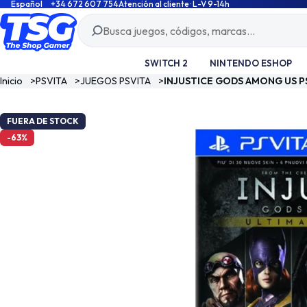
Español
+34 672 607 754
Atención al cliente · L-V 9-14h
SWITCH 2
NINTENDO ESHOP
Inicio
>
PSVITA
>
JUEGOS PSVITA
>
INJUSTICE GODS AMONG US PS
FUERA DE STOCK
-63%