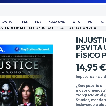
SWITCH
PS5
PS4
XBOX ONE
WII U
PC
RE
VITA ULTIMATE EDITION JUEGO FÍSICO PLAYSTATION VITA
INJUST
PSVITA 
FÍSICO 
14,95 
Impuestos inclui
¿Qué pasaría si n
mayor amenaza? 
franquicia en el
Studios, creadore
Incluyendo a alg