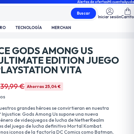
Alertas de ofertas
Mi cuenta
Ayuda
Buscar
Iniciar sesión
Carrito
TRO
TECNOLOGÍA
MERCHAN
ICE GODS AMONG US
ULTIMATE EDITION JUEGO
PLAYSTATION VITA
€
39,99 €
Ahorras 25,04 €
dos
uestros grandes héroes se convirtieran en nuestra
Injustice: Gods Among Us supone una nueva
 género de videojuegos de lucha de NetherRealm
s del juego de lucha definitivo Mortal Kombat.
unos iconos de la factoría DC Comics como Batman,