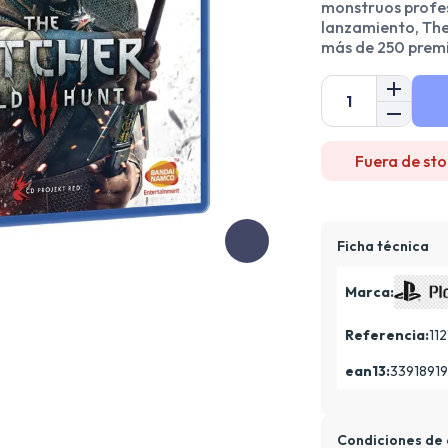
monstruos profes
lanzamiento, The 
más de 250 premi
Fuera de sto
Ficha técnica
Marca:
Referencia:
112
ean13:
3391891
Condiciones de 