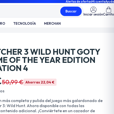
Alertas de ofertas
Mi cuenta
Ayuda
Buscar
Iniciar sesión
Carrito
TRO
TECNOLOGÍA
MERCHAN
TCHER 3 WILD HUNT GOTY
E OF THE YEAR EDITION
ATION 4
€
50,99 €
Ahorras 22,04 €
dos
ón más completa y pulida del juego más galardonado de
 3: Wild Hunt. Ahora disponible con todas las
contenido adicional. ¡Conviértete en un cazador de