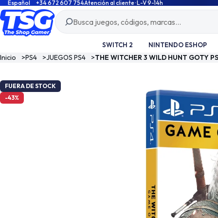
Español
+34 672 607 754
Atención al cliente · L-V 9-14h
SWITCH 2
NINTENDO ESHOP
Inicio
>
PS4
>
JUEGOS PS4
>
THE WITCHER 3 WILD HUNT GOTY PS
FUERA DE STOCK
-43%