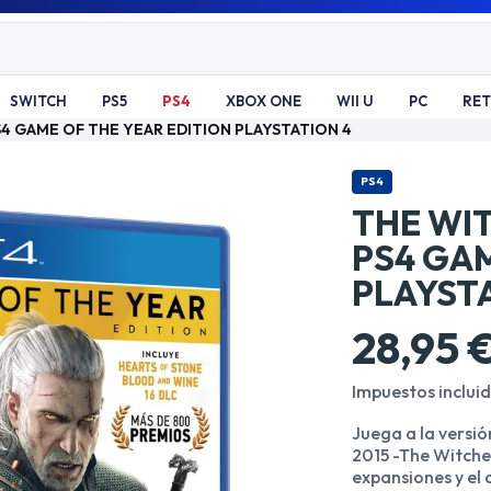
SWITCH
PS5
PS4
XBOX ONE
WII U
PC
RE
4 GAME OF THE YEAR EDITION PLAYSTATION 4
PS4
THE WI
PS4 GAM
PLAYST
28,95 
Impuestos inclui
Juega a la versi
2015 -The Witcher
expansiones y el 