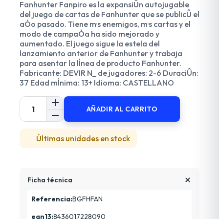
Fanhunter Fanpiro es la expansiÛn autojugable
del juego de cartas de Fanhunter que se publicÛ el
aÒo pasado. Tiene m·s enemigos, m·s cartas y el
modo de campaÒa ha sido mejorado y
aumentado. El juego sigue la estela del
lanzamiento anterior de Fanhunter y trabaja
para asentar la lÌnea de producto Fanhunter.
Fabricante: DEVIR N_ de jugadores: 2-6 DuraciÛn:
37 Edad mÌnima: 13+ Idioma: CASTELLANO
AÑADIR AL CARRITO
Últimas unidades en stock
Ficha técnica
Referencia:
BGFHFAN
ean13:
8436017228090