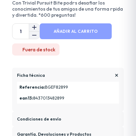
Con Trivial Pursuit Bite podr·s desafiar los
conocimientos de tus amigos de una forma r·pida
y divertida. °600 preguntas!
AÑADIR AL CARRITO
Fuera de stock
Ficha técnica
Referencia:
BGEF82899
ean13:
8437013482899
Condiciones de envío
Garantía, Devoluciones y Productos