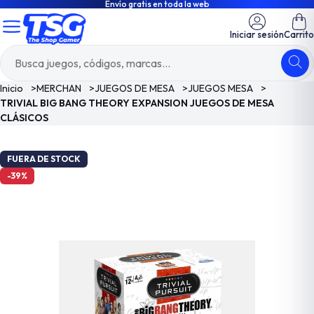
Envío gratis en toda la web
Iniciar sesión
Carrito
Inicio
>
MERCHAN
>
JUEGOS DE MESA
>
JUEGOS MESA
>
TRIVIAL BIG BANG THEORY EXPANSION JUEGOS DE MESA
CLÁSICOS
FUERA DE STOCK
-39%