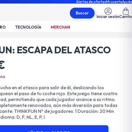
Alertas de ofertas
Mi cuenta
Ayuda
Buscar
Iniciar sesión
Carrito
TRO
TECNOLOGÍA
MERCHAN
UN: ESCAPA DEL ATASCO
€
dos
lucha en el atasco para salir de él, deslizando los
quean el paso de tu coche rojo. Este juego tiene cuatro
ltad, permitiendo que cada jugador avance a su ritmo.
mpletamente renovados, aún más diversión para todas
icante: THINKFUN Nº de jugadores: 1 Duración: 20 Min
ioma: D, F, NL, E, P, I