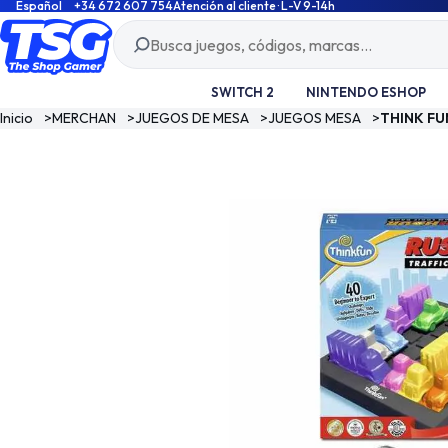
Español
+34 672 607 754
Atención al cliente · L-V 9-14h
SWITCH 2
NINTENDO ESHOP
Inicio
>
MERCHAN
>
JUEGOS DE MESA
>
JUEGOS MESA
>
THINK FU