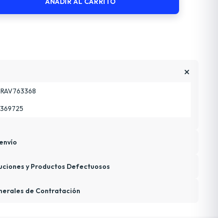
AÑADIR AL CARRITO
RAV763368
369725
envío
uciones y Productos Defectuosos
nerales de Contratación