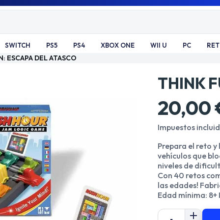
SWITCH
PS5
PS4
XBOX ONE
WII U
PC
RE
N: ESCAPA DEL ATASCO
THINK F
20,00 
Impuestos inclui
Prepara el reto y 
vehículos que blo
niveles de dificu
Con 40 retos co
las edades! Fabr
Edad mínima: 8+ Id