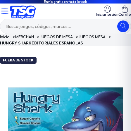
Envío gratis en toda la web
Iniciar sesión
Carrito
Inicio
>
MERCHAN
>
JUEGOS DE MESA
>
JUEGOS MESA
>
HUNGRY SHARKEDITORIALES ESPAÑOLAS
FUERA DE STOCK