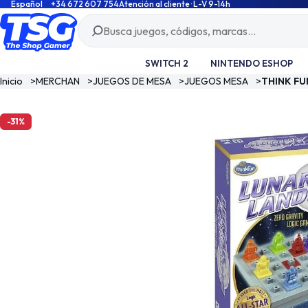
Español
+34 672 607 754
Atención al cliente · L-V 9-14h
SWITCH 2
NINTENDO ESHOP
Inicio
>
MERCHAN
>
JUEGOS DE MESA
>
JUEGOS MESA
>
THINK FU
-31%