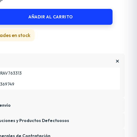
 P
AÑADIR AL CARRITO
ades en stock
RAV763313
369749
envío
uciones y Productos Defectuosos
nerales de Contratación