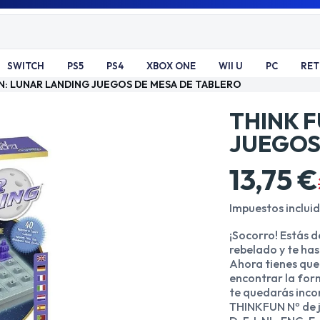
SWITCH
PS5
PS4
XBOX ONE
WII U
PC
RE
N: LUNAR LANDING JUEGOS DE MESA DE TABLERO
THINK 
JUEGOS
13,75 €
Impuestos inclui
¡Socorro! Estás d
rebelado y te ha
Ahora tienes que 
encontrar la form
te quedarás inco
THINKFUN Nº de j