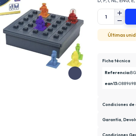
D, F, I, NL, ENG, E,
Últimas unid
Ficha técnica
Referencia:
BG
ean13:
0889698
Condiciones de 
Garantía, Devol
Condiciones Ge