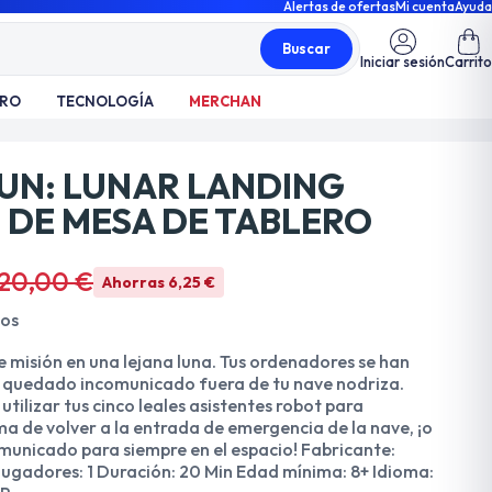
Alertas de ofertas
Mi cuenta
Ayuda
Buscar
Iniciar sesión
Carrito
TRO
TECNOLOGÍA
MERCHAN
FUN: LUNAR LANDING
 DE MESA DE TABLERO
20,00 €
Ahorras 6,25 €
dos
e misión en una lejana luna. Tus ordenadores se han
s quedado incomunicado fuera de tu nave nodriza.
utilizar tus cinco leales asistentes robot para
a de volver a la entrada de emergencia de la nave, ¡o
municado para siempre en el espacio! Fabricante:
ugadores: 1 Duración: 20 Min Edad mínima: 8+ Idioma: