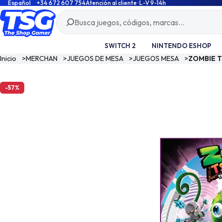
Español
+34 672 607 754
Atención al cliente · L-V 9-14h
SWITCH 2
NINTENDO ESHOP
Inicio
>
MERCHAN
>
JUEGOS DE MESA
>
JUEGOS MESA
>
ZOMBIE T
-57%