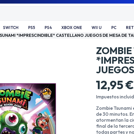
SWITCH
PS5
PS4
XBOX ONE
WII U
PC
RE
SUNAMI *IMPRESCINDIBLE* CASTELLANO JUEGOS DE MESA DE T
ZOMBIE
*IMPRE
JUEGOS
12,95 €
Impuestos inclui
Zombie Tsunami e
de 30 minutos. E
atormentan la ci
final de la terce
todas partes y no