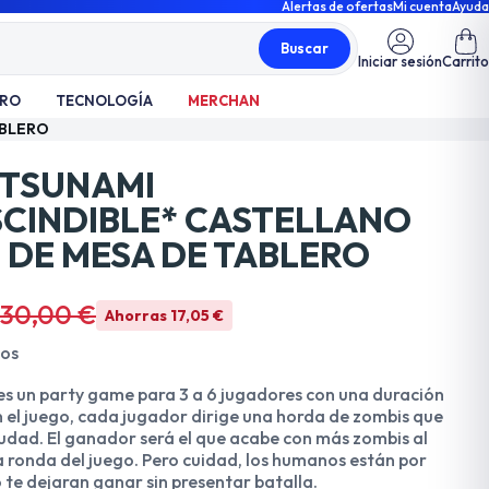
Alertas de ofertas
Mi cuenta
Ayuda
Buscar
Iniciar sesión
Carrito
TRO
TECNOLOGÍA
MERCHAN
ABLERO
 TSUNAMI
SCINDIBLE* CASTELLANO
 DE MESA DE TABLERO
30,00 €
Ahorras 17,05 €
dos
s un party game para 3 a 6 jugadores con una duración
n el juego, cada jugador dirige una horda de zombis que
udad. El ganador será el que acabe con más zombis al
ra ronda del juego. Pero cuidad, los humanos están por
 te dejaran ganar sin presentar batalla.