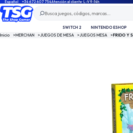
Español
+34 672 607 754
Atención al cliente · L-V 9-14h
SWITCH 2
NINTENDO ESHOP
Inicio
>
MERCHAN
>
JUEGOS DE MESA
>
JUEGOS MESA
>
FRIDO Y 