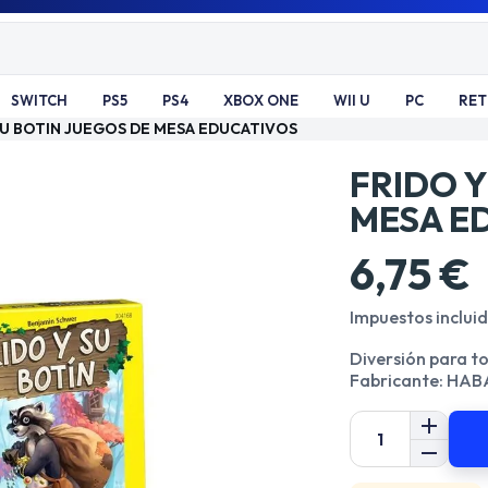
SWITCH
PS5
PS4
XBOX ONE
WII U
PC
RE
SU BOTIN JUEGOS DE MESA EDUCATIVOS
FRIDO Y
MESA E
6,75 €
Impuestos inclui
Diversión para to
Fabricante: HAB