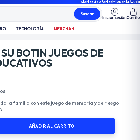
Alertas de ofertas
Mi cuenta
Ayuda
Buscar
Iniciar sesión
Carrito
TRO
TECNOLOGÍA
MERCHAN
 SU BOTIN JUEGOS DE
DUCATIVOS
dos
da la família con este juego de memoria y de riesgo
A
AÑADIR AL CARRITO