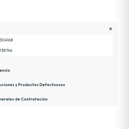
304168
238746
envío
uciones y Productos Defectuosos
nerales de Contratación