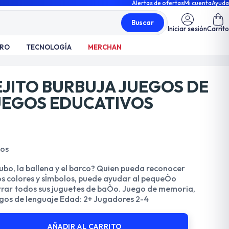
Alertas de ofertas
Mi cuenta
Ayuda
Buscar
Iniciar sesión
Carrito
TRO
TECNOLOGÍA
MERCHAN
EJITO BURBUJA JUEGOS DE
UEGOS EDUCATIVOS
dos
ubo, la ballena y el barco? Quien pueda reconocer
s colores y sÌmbolos, puede ayudar al pequeÒo
trar todos sus juguetes de baÒo. Juego de memoria,
egos de lenguaje Edad: 2+ Jugadores 2-4
AÑADIR AL CARRITO