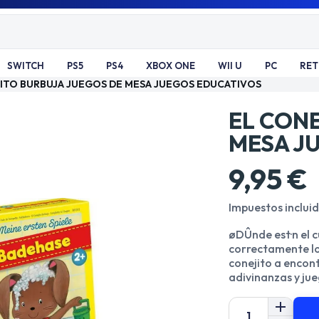
SWITCH
PS5
PS4
XBOX ONE
WII U
PC
RE
ITO BURBUJA JUEGOS DE MESA JUEGOS EDUCATIVOS
EL CON
MESA J
9,95 €
Impuestos inclui
øDÛnde est·n el c
correctamente lo
conejito a encon
adivinanzas y ju