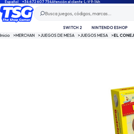
Español
+34 672 607 754
Atención al cliente · L-V 9-14h
SWITCH 2
NINTENDO ESHOP
Inicio
>
MERCHAN
>
JUEGOS DE MESA
>
JUEGOS MESA
>
EL CONEJ