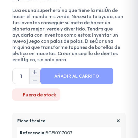
Lua es una superheroÌna que tiene la misiÛn de
hacer el mundo m·s verde. Necesita tu ayuda, con
tus inventos conseguir· su meta de hacer un
planeta mejor, verde y divertido. Tendr·s que
ayudarla con inventos como estos: Inventar un
nuevo juego con palos de polos. DiseÒar una
m·quina que transforme tapones de botellas de
pl·stico en macetas. Crear un cepillo de dientes
ecolÛgico, sin palo para
AÑADIR AL CARRITO
Fuera de stock
Ficha técnica
Referencia:
BGFK017007