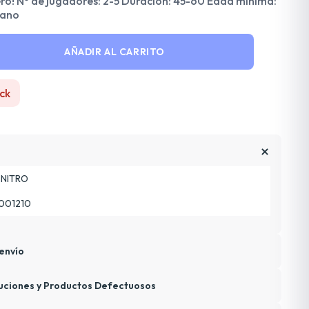
ero! Nº de jugadores: 2-5 Duración: 45-60 Edad mínima:
lano
AÑADIR AL CARRITO
ck
NITRO
001210
envío
uciones y Productos Defectuosos