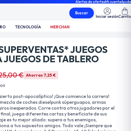
Alertas de ofertas
Mi cuenta
Ayuda
Buscar
Iniciar sesión
Carrito
TRO
TECNOLOGÍA
MERCHAN
*SUPERVENTAS* JUEGOS
A JUEGOS DE TABLERO
25,00 €
Ahorras 7,25 €
dos
sierto post-apocalíptico! ¡Que comience la carrera!
a mezcla de coches dieselpunk súperguapos, armas
iros inesperados. Corre contra otros jugadores por el
 final, juega diferentes cartas y benefíciate de sus
aje es tu mejor aliado: supera a tus enemigos,
ciona a tus supuestos amigos. Todo vale ¡Siempre que