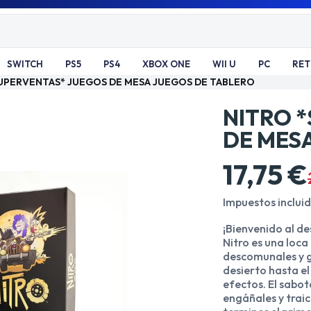
SWITCH
PS5
PS4
XBOX ONE
WII U
PC
RE
UPERVENTAS* JUEGOS DE MESA JUEGOS DE TABLERO
NITRO 
DE MES
17,75 €
Impuestos inclui
¡Bienvenido al de
Nitro es una loc
descomunales y g
desierto hasta el
efectos. El sabot
engáñales y trai