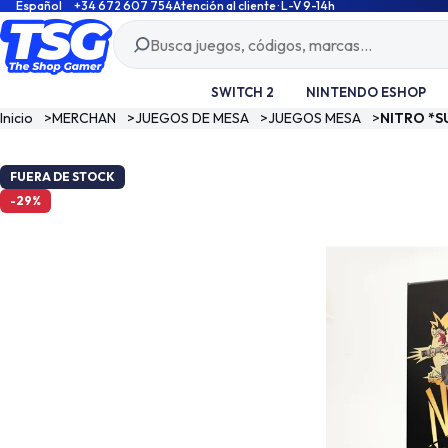
Español
+34 672 607 754
Atención al cliente · L-V 9-14h
SWITCH 2
NINTENDO ESHOP
Inicio
>
MERCHAN
>
JUEGOS DE MESA
>
JUEGOS MESA
>
NITRO *S
FUERA DE STOCK
-29%