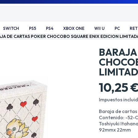
SWITCH
PS5
PS4
XBOX ONE
WII U
PC
RE
AJA DE CARTAS POKER CHOCOBO SQUARE ENIX EDICION LIMITADA
BARAJA
CHOCOB
LIMITAD
10,25 
Impuestos inclui
Baraja de cartas 
Contenido: -52-C
Toshiyuki Itaha
92mmx 22mm