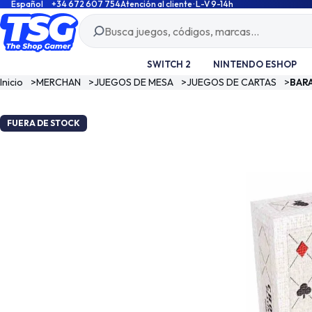
Español
+34 672 607 754
Atención al cliente · L-V 9-14h
SWITCH 2
NINTENDO ESHOP
Inicio
>
MERCHAN
>
JUEGOS DE MESA
>
JUEGOS DE CARTAS
>
BAR
FUERA DE STOCK