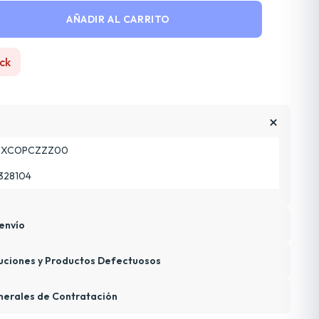
AÑADIR AL CARRITO
ck
GXCOPCZZZ00
328104
envío
uciones y Productos Defectuosos
nerales de Contratación