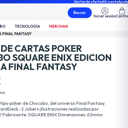
Alertas de ofertas
Mi cuenta
Ayuda
Buscar
Iniciar sesión
Carrito
TRO
TECNOLOGÍA
MERCHAN
 FINAL FANTASY
 DE CARTAS POKER
O SQUARE ENIX EDICION
A FINAL FANTASY
€
dos
tipo póker de Chocobo, del universo Final Fantasy.
ardDeck -2 Jokers ¡Ilustraciones realizadas por
na! Fabricante: SQUARE ENIX Dimensiones: 62mmx