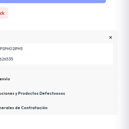
ck
PSPH02IPH5
626535
envío
uciones y Productos Defectuosos
nerales de Contratación