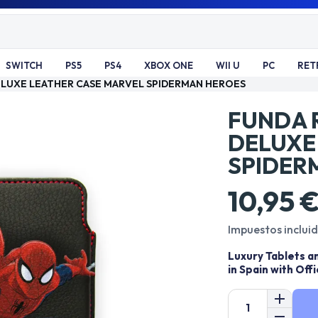
SWITCH
PS5
PS4
XBOX ONE
WII U
PC
RET
DELUXE LEATHER CASE MARVEL SPIDERMAN HEROES
FUNDA R
DELUXE
SPIDER
10,95 
Impuestos inclui
Luxury Tablets a
in Spain with Off