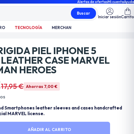
Alertas de ofertas
Mi cuenta
Ayuda
Buscar
Iniciar sesión
Carrito
RO
TECNOLOGÍA
MERCHAN
IGIDA PIEL IPHONE 5
 LEATHER CASE MARVEL
MAN HEROES
€
17,95 €
Ahorras 7,00 €
dos
nd Smartphones leather sleeves and cases handcrafted
icial MARVEL license.
AÑADIR AL CARRITO