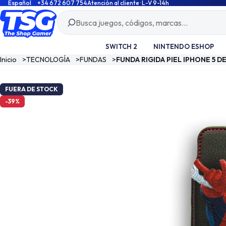
Español
+34 672 607 754
Atención al cliente · L-V 9-14h
SWITCH 2
NINTENDO ESHOP
Inicio
>
TECNOLOGÍA
>
FUNDAS
>
FUNDA RIGIDA PIEL IPHONE 5 
FUERA DE STOCK
-39%