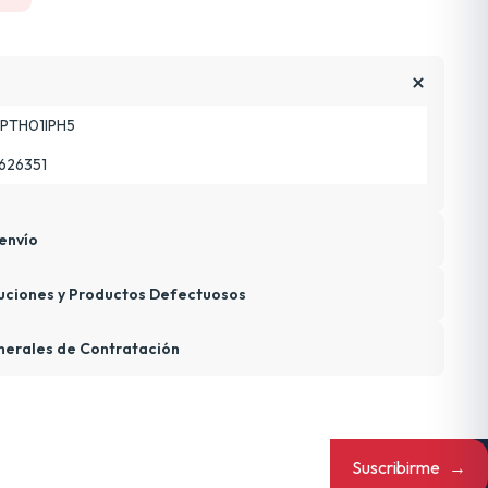
PTH01IPH5
626351
envío
uciones y Productos Defectuosos
nerales de Contratación
Suscribirme
→