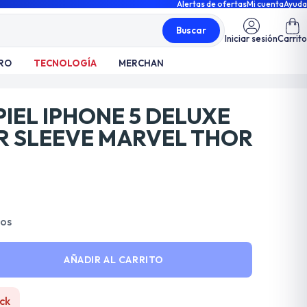
Alertas de ofertas
Mi cuenta
Ayuda
Buscar
Iniciar sesión
Carrito
RO
TECNOLOGÍA
MERCHAN
IEL IPHONE 5 DELUXE
R SLEEVE MARVEL THOR
dos
AÑADIR AL CARRITO
ck