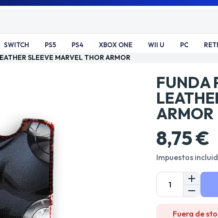
SWITCH
PS5
PS4
XBOX ONE
WII U
PC
RET
 LEATHER SLEEVE MARVEL THOR ARMOR
FUNDA P
LEATHE
ARMOR
8,75 €
Impuestos inclui
Fuera de sto