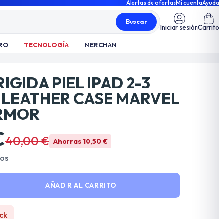
Alertas de ofertas
Mi cuenta
Ayuda
Buscar
Iniciar sesión
Carrito
RO
TECNOLOGÍA
MERCHAN
IGIDA PIEL IPAD 2-3
 LEATHER CASE MARVEL
RMOR
€
40,00 €
Ahorras 10,50 €
dos
AÑADIR AL CARRITO
ck