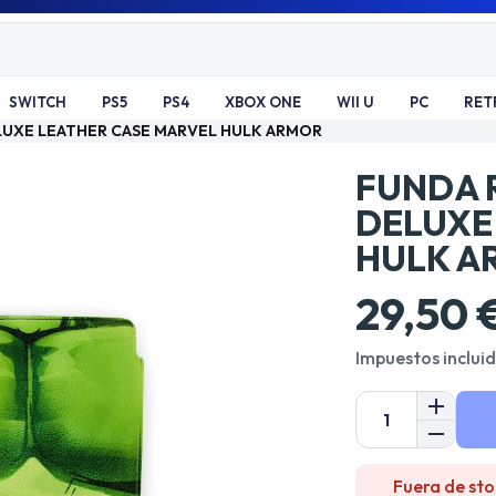
SWITCH
PS5
PS4
XBOX ONE
WII U
PC
RET
DELUXE LEATHER CASE MARVEL HULK ARMOR
FUNDA R
DELUXE
HULK A
29,50 
Impuestos inclui
Fuera de sto