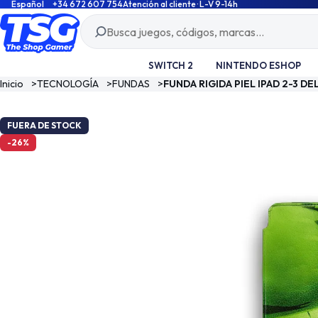
Español
+34 672 607 754
Atención al cliente · L-V 9-14h
SWITCH 2
NINTENDO ESHOP
Inicio
>
TECNOLOGÍA
>
FUNDAS
>
FUNDA RIGIDA PIEL IPAD 2-3 
FUERA DE STOCK
-26%