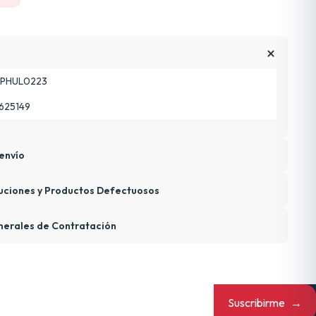
PHUL0223
625149
envío
uciones y Productos Defectuosos
nerales de Contratación
Suscribirme
→