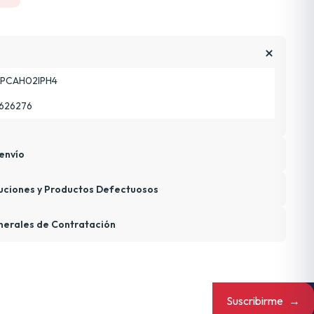
PCAH02IPH4
626276
envío
uciones y Productos Defectuosos
nerales de Contratación
Suscribirme
→