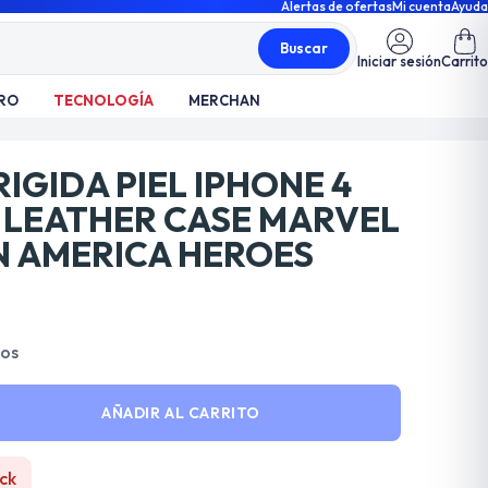
Alertas de ofertas
Mi cuenta
Ayuda
Buscar
Iniciar sesión
Carrito
RO
TECNOLOGÍA
MERCHAN
IGIDA PIEL IPHONE 4
 LEATHER CASE MARVEL
N AMERICA HEROES
dos
AÑADIR AL CARRITO
ck