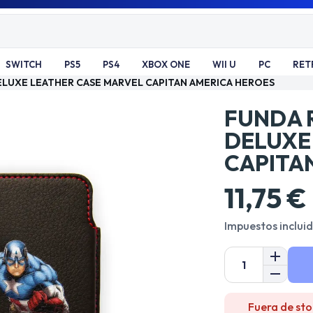
SWITCH
PS5
PS4
XBOX ONE
WII U
PC
RET
DELUXE LEATHER CASE MARVEL CAPITAN AMERICA HEROES
FUNDA R
DELUXE
CAPITA
11,75 €
Impuestos inclui
Fuera de sto