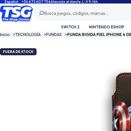
Español
+34 672 607 754
Atención al cliente · L-V 9-14h
SWITCH 2
NINTENDO ESHOP
Inicio
>
TECNOLOGÍA
>
FUNDAS
>
FUNDA RIGIDA PIEL IPHONE 4 
FUERA DE STOCK