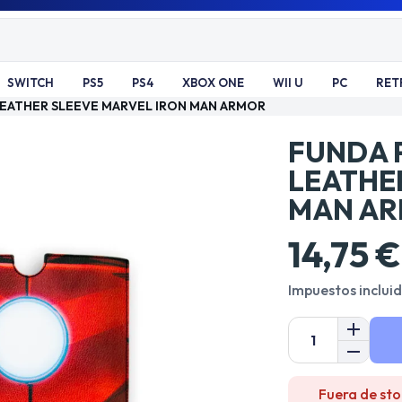
SWITCH
PS5
PS4
XBOX ONE
WII U
PC
RET
 LEATHER SLEEVE MARVEL IRON MAN ARMOR
FUNDA P
LEATHE
MAN A
14,75 €
Impuestos inclui
Fuera de sto