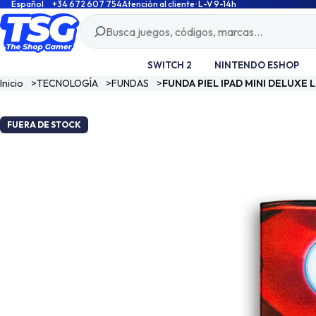
Español
+34 672 607 754
Atención al cliente · L-V 9-14h
SWITCH 2
NINTENDO ESHOP
Inicio
>
TECNOLOGÍA
>
FUNDAS
>
FUNDA PIEL IPAD MINI DELUXE
FUERA DE STOCK