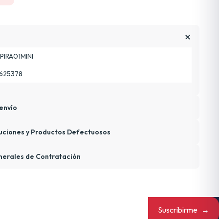
PIRA01MINI
625378
envío
uciones y Productos Defectuosos
nerales de Contratación
Suscribirme
→