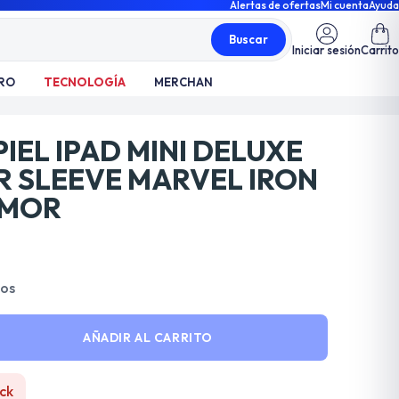
Alertas de ofertas
Mi cuenta
Ayuda
Buscar
Iniciar sesión
Carrito
RO
TECNOLOGÍA
MERCHAN
IEL IPAD MINI DELUXE
R SLEEVE MARVEL IRON
RMOR
dos
AÑADIR AL CARRITO
ck