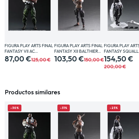
FIGURA PLAY ARTS FINAL
FIGURA PLAY ARTS FINAL
FIGURA PLAY ART
FANTASY VII AC
FANTASY XII BALTHIER…
FANTASY SQUALL
BARRET…
87,00 €
103,50 €
CM…
154,50 €
125,00 €
150,00 €
200,00 €
Productos similares
-30%
-31%
-23%