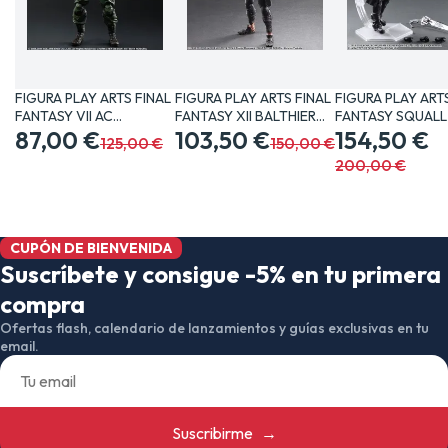
FIGURA PLAY ARTS FINAL
FIGURA PLAY ARTS FINAL
FIGURA PLAY ART
FANTASY VII AC
FANTASY XII BALTHIER…
FANTASY SQUALL
BARRET…
87,00 €
103,50 €
CM…
154,50 €
125,00 €
150,00 €
200,00 €
CUPÓN DE BIENVENIDA
Suscríbete y consigue -5% en tu primera
compra
Ofertas flash, calendario de lanzamientos y guías exclusivas en tu
email.
Suscribirme
→