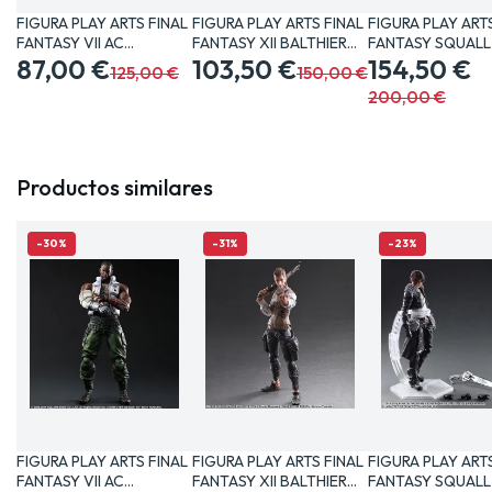
FIGURA PLAY ARTS FINAL
FIGURA PLAY ARTS FINAL
FIGURA PLAY ART
FANTASY VII AC
FANTASY XII BALTHIER…
FANTASY SQUALL
BARRET…
87,00 €
103,50 €
CM…
154,50 €
125,00 €
150,00 €
200,00 €
Productos similares
-30%
-31%
-23%
FIGURA PLAY ARTS FINAL
FIGURA PLAY ARTS FINAL
FIGURA PLAY ART
FANTASY VII AC
FANTASY XII BALTHIER…
FANTASY SQUALL