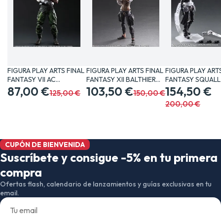
FIGURA PLAY ARTS FINAL
FIGURA PLAY ARTS FINAL
FIGURA PLAY ART
FANTASY VII AC
FANTASY XII BALTHIER…
FANTASY SQUALL
BARRET…
87,00 €
103,50 €
CM…
154,50 €
125,00 €
150,00 €
200,00 €
CUPÓN DE BIENVENIDA
Suscríbete y consigue -5% en tu primera
compra
Ofertas flash, calendario de lanzamientos y guías exclusivas en tu
email.