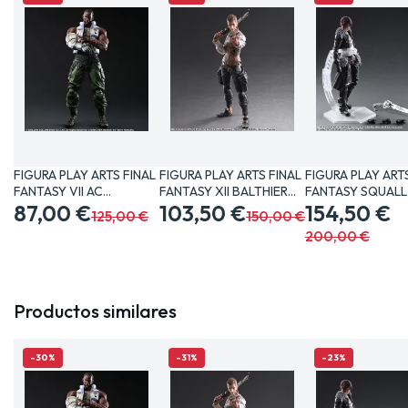
FIGURA PLAY ARTS FINAL
FIGURA PLAY ARTS FINAL
FIGURA PLAY ART
FANTASY VII AC
FANTASY XII BALTHIER…
FANTASY SQUALL
BARRET…
87,00 €
103,50 €
CM…
154,50 €
125,00 €
150,00 €
200,00 €
Productos similares
-30%
-31%
-23%