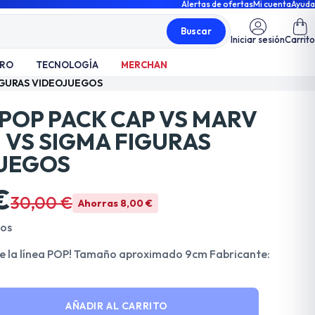
Alertas de ofertas
Mi cuenta
Ayuda
Buscar
Iniciar sesión
Carrito
TRO
TECNOLOGÍA
MERCHAN
FIGURAS VIDEOJUEGOS
 POP PACK CAP VS MARV
 VS SIGMA FIGURAS
UEGOS
€
30,00 €
Ahorras 8,00 €
dos
de la línea POP! Tamaño aproximado 9cm Fabricante:
AÑADIR AL CARRITO