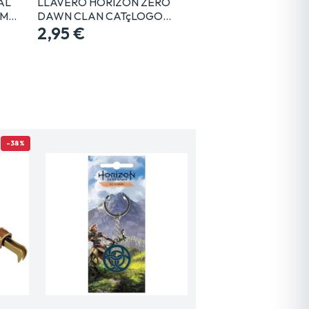
AL
LLAVERO HORIZON ZERO
CM…
DAWN CLAN CATçLOGO
GAYA…
2,95 €
-38%