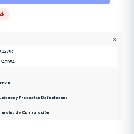
ck
K22786
247054
envío
uciones y Productos Defectuosos
nerales de Contratación