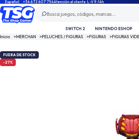
Español
+34 672 607 754
Atención al cliente · L-V 9-14h
SWITCH 2
NINTENDO ESHOP
Inicio
>
MERCHAN
>
PELUCHES / FIGURAS
>
FIGURAS
>
FIGURAS VI
FUERA DE STOCK
-27%