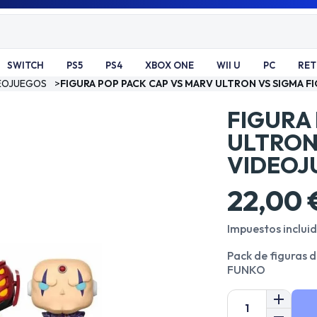
SWITCH
PS5
PS4
XBOX ONE
WII U
PC
RE
DEOJUEGOS
>
FIGURA POP PACK CAP VS MARV ULTRON VS SIGMA 
FIGURA
ULTRON
VIDEOJ
22,00 
Impuestos inclui
Pack de figuras 
FUNKO