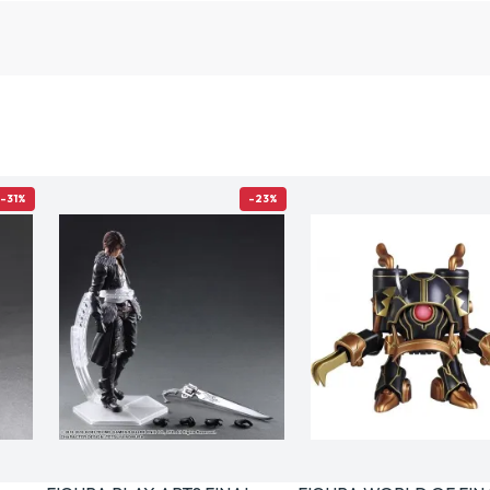
-31%
-23%