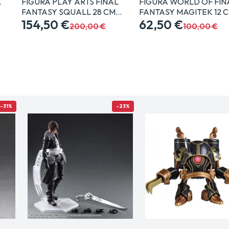
L
FIGURA PLAY ARTS FINAL
FIGURA WORLD OF FIN
FANTASY SQUALL 28 CM…
FANTASY MAGITEK 12 
154,50 €
62,50 €
200,00 €
100,00 €
-31%
-23%