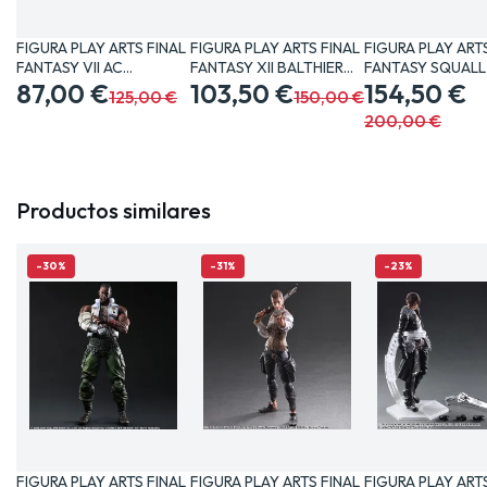
FIGURA PLAY ARTS FINAL
FIGURA PLAY ARTS FINAL
FIGURA PLAY ART
FANTASY VII AC
FANTASY XII BALTHIER…
FANTASY SQUALL
BARRET…
87,00 €
103,50 €
CM…
154,50 €
125,00 €
150,00 €
200,00 €
Productos similares
-30%
-31%
-23%
FIGURA PLAY ARTS FINAL
FIGURA PLAY ARTS FINAL
FIGURA PLAY ART