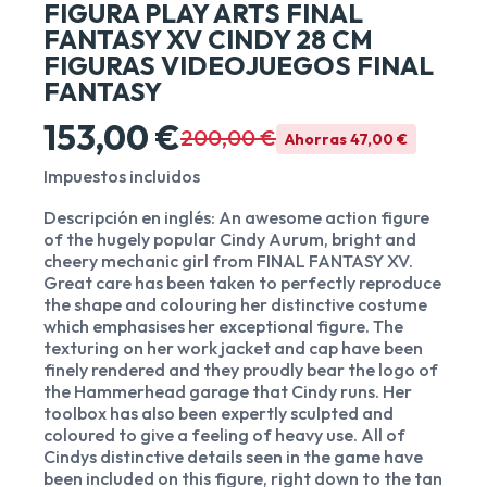
FIGURA PLAY ARTS FINAL
FANTASY XV CINDY 28 CM
FIGURAS VIDEOJUEGOS FINAL
FANTASY
153,00 €
200,00 €
Ahorras 47,00 €
Impuestos incluidos
Descripción en inglés: An awesome action figure
of the hugely popular Cindy Aurum, bright and
cheery mechanic girl from FINAL FANTASY XV.
Great care has been taken to perfectly reproduce
the shape and colouring her distinctive costume
which emphasises her exceptional figure. The
texturing on her work jacket and cap have been
finely rendered and they proudly bear the logo of
the Hammerhead garage that Cindy runs. Her
toolbox has also been expertly sculpted and
coloured to give a feeling of heavy use. All of
Cindys distinctive details seen in the game have
been included on this figure, right down to the tan