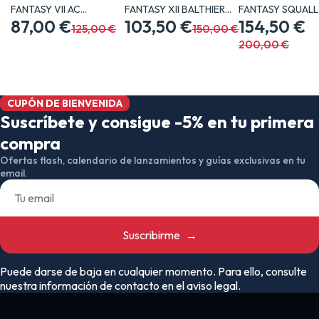
FANTASY VII AC
FANTASY XII BALTHIER…
FANTASY SQUALL
BARRET…
87,00 €
103,50 €
CM…
154,50 €
125,00 €
150,00 €
200,00 €
CUPÓN DE BIENVENIDA
Suscríbete y consigue -5% en tu primera
compra
Ofertas flash, calendario de lanzamientos y guías exclusivas en tu
email.
Suscribirme
→
Puede darse de baja en cualquier momento. Para ello, consulte
nuestra información de contacto en el aviso legal.