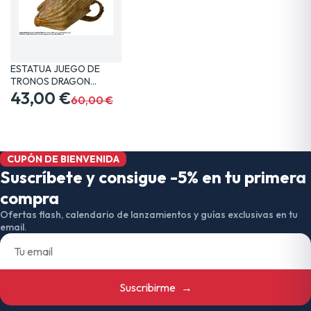
ESTATUA JUEGO DE
TRONOS DRAGON
VISERION 19…
43,00 €
60,00 €
CUPÓN DE BIENVENIDA
Suscríbete y consigue -5% en tu primera
compra
Ofertas flash, calendario de lanzamientos y guías exclusivas en tu
email.
Suscribirme
→