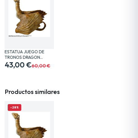
ESTATUA JUEGO DE
TRONOS DRAGON
VISERION 19…
43,00 €
60,00 €
Productos similares
-28%