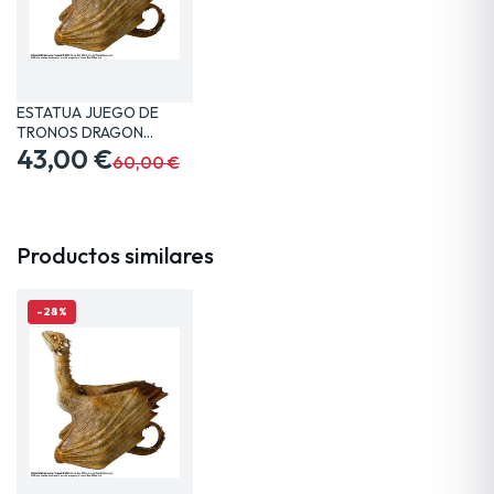
ESTATUA JUEGO DE
TRONOS DRAGON
VISERION 19…
43,00 €
60,00 €
Productos similares
-28%