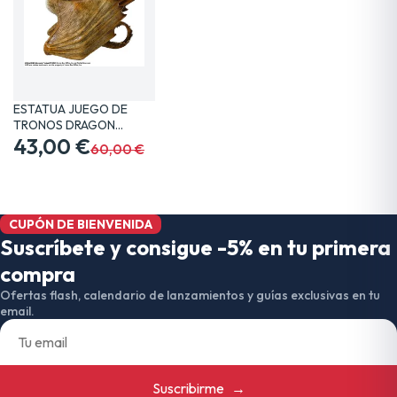
ESTATUA JUEGO DE
TRONOS DRAGON
VISERION 19…
43,00 €
60,00 €
CUPÓN DE BIENVENIDA
Suscríbete y consigue -5% en tu primera
compra
Ofertas flash, calendario de lanzamientos y guías exclusivas en tu
email.
Suscribirme
→