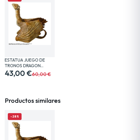
ESTATUA JUEGO DE
TRONOS DRAGON
VISERION 19…
43,00 €
60,00 €
Productos similares
-28%