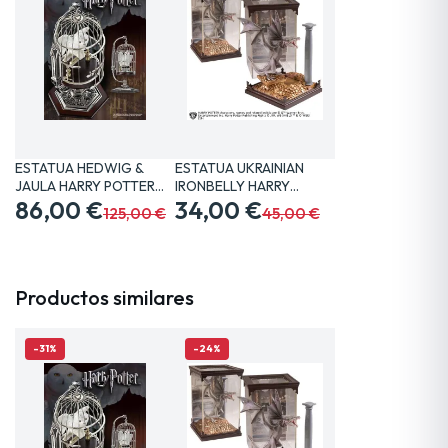
ESTATUA HEDWIG &
ESTATUA UKRAINIAN
JAULA HARRY POTTER
IRONBELLY HARRY
20 CM…
86,00 €
POTTER 19…
34,00 €
125,00 €
45,00 €
Productos similares
-31%
-24%