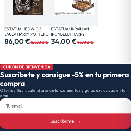
ESTATUA HEDWIG &
ESTATUA UKRAINIAN
JAULA HARRY POTTER
IRONBELLY HARRY
20 CM…
86,00 €
POTTER 19…
34,00 €
125,00 €
45,00 €
CUPÓN DE BIENVENIDA
Suscríbete y consigue -5% en tu primera
compra
Ofertas flash, calendario de lanzamientos y guías exclusivas en tu
email.
Suscribirme
→