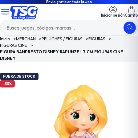
Envío gratis en toda la web
Iniciar sesión
Carrito
Inicio
>
MERCHAN
>
PELUCHES / FIGURAS
>
FIGURAS
>
FIGURAS CINE
>
FIGURA BANPRESTO DISNEY RAPUNZEL 7 CM FIGURAS CINE
DISNEY
FUERA DE STOCK
-33%