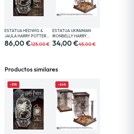
ESTATUA HEDWIG &
ESTATUA UKRAINIAN
JAULA HARRY POTTER
IRONBELLY HARRY
20 CM…
86,00 €
POTTER 19…
34,00 €
125,00 €
45,00 €
Productos similares
-31%
-24%