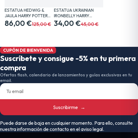
ESTATUA HEDWIG &
ESTATUA UKRAINIAN
JAULA HARRY POTTER
IRONBELLY HARRY
20 CM…
86,00 €
POTTER 19…
34,00 €
125,00 €
45,00 €
CUPÓN DE BIENVENIDA
Suscríbete y consigue -5% en tu primera
compra
Ofertas flash, calendario de lanzamientos y guías exclusivas en tu
email.
Suscribirme
→
Puede darse de baja en cualquier momento. Para ello, consulte
nuestra información de contacto en el aviso legal.