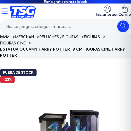
Envío gratis en toda la web
Iniciar sesión
Carrito
Inicio
>
MERCHAN
>
PELUCHES / FIGURAS
>
FIGURAS
>
FIGURAS CINE
>
ESTATUA OCCAMY HARRY POTTER 19 CM FIGURAS CINE HARRY
POTTER
FUERA DE STOCK
-23%