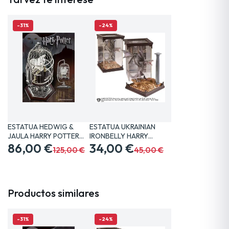
-31%
-24%
ESTATUA HEDWIG &
ESTATUA UKRAINIAN
JAULA HARRY POTTER
IRONBELLY HARRY
20 CM…
86,00 €
POTTER 19…
34,00 €
125,00 €
45,00 €
Productos similares
-31%
-24%