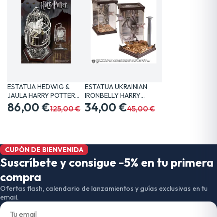
ESTATUA HEDWIG &
ESTATUA UKRAINIAN
JAULA HARRY POTTER
IRONBELLY HARRY
20 CM…
86,00 €
POTTER 19…
34,00 €
125,00 €
45,00 €
CUPÓN DE BIENVENIDA
Suscríbete y consigue -5% en tu primera
compra
Ofertas flash, calendario de lanzamientos y guías exclusivas en tu
email.