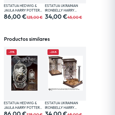
ESTATUA HEDWIG &
ESTATUA UKRAINIAN
JAULA HARRY POTTER
IRONBELLY HARRY
20 CM…
86,00 €
POTTER 19…
34,00 €
125,00 €
45,00 €
Productos similares
-31%
-24%
ESTATUA HEDWIG &
ESTATUA UKRAINIAN
JAULA HARRY POTTER
IRONBELLY HARRY
20 CM…
86,00 €
POTTER 19…
34,00 €
125,00 €
45,00 €