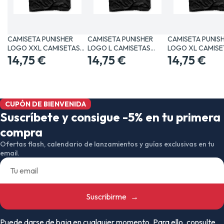
CAMISETA PUNISHER
CAMISETA PUNISHER
CAMISETA PUNIS
LOGO XXL CAMISETAS
LOGO L CAMISETAS
LOGO XL CAMISE
MANGA /…
14,75 €
MANGA /…
14,75 €
MANGA /…
14,75 €
CUPÓN DE BIENVENIDA
Suscríbete y consigue -5% en tu primera
compra
Ofertas flash, calendario de lanzamientos y guías exclusivas en tu
email.
Suscribirme
→
Puede darse de baja en cualquier momento. Para ello, consulte