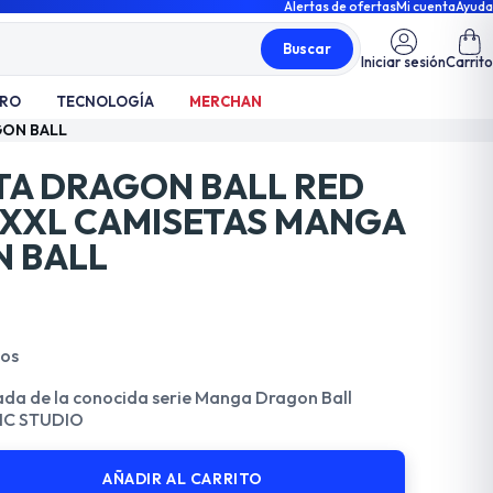
Alertas de ofertas
Mi cuenta
Ayuda
Buscar
Iniciar sesión
Carrito
TRO
TECNOLOGÍA
MERCHAN
GON BALL
TA DRAGON BALL RED
 XXL CAMISETAS MANGA
 BALL
dos
ada de la conocida serie Manga Dragon Ball
IC STUDIO
AÑADIR AL CARRITO