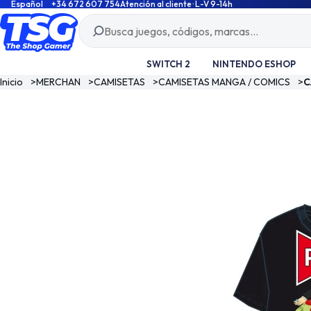
Español
+34 672 607 754
Atención al cliente · L-V 9-14h
SWITCH 2
NINTENDO ESHOP
Inicio
>
MERCHAN
>
CAMISETAS
>
CAMISETAS MANGA / COMICS
>
C