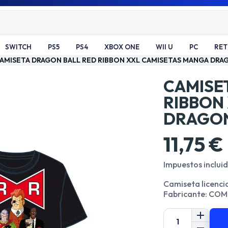
SWITCH
PS5
PS4
XBOX ONE
WII U
PC
RE
AMISETA DRAGON BALL RED RIBBON XXL CAMISETAS MANGA DRA
CAMISE
RIBBON
DRAGON
11,75 €
Impuestos inclui
Camiseta licenci
Fabricante: COM