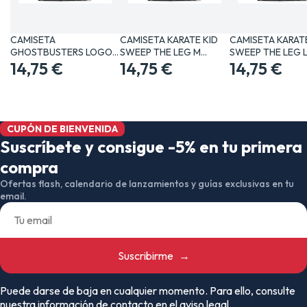
CAMISETA
CAMISETA KARATE KID
CAMISETA KARATE
GHOSTBUSTERS LOGO
SWEEP THE LEG M…
SWEEP THE LEG 
CLASICO XL…
14,75 €
14,75 €
14,75 €
CUPÓN DE BIENVENIDA
Suscríbete y consigue -5% en tu primera
compra
Ofertas flash, calendario de lanzamientos y guías exclusivas en tu
email.
Suscribirme
→
Puede darse de baja en cualquier momento. Para ello, consulte
nuestra información de contacto en el aviso legal.