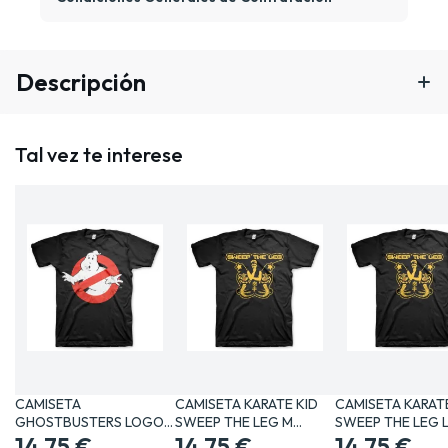
Descripción
Tal vez te interese
CAMISETA
CAMISETA KARATE KID
CAMISETA KARATE
GHOSTBUSTERS LOGO
SWEEP THE LEG M…
SWEEP THE LEG 
CLASICO XL…
14,75 €
14,75 €
14,75 €