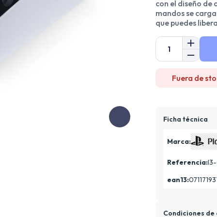
con el diseño de 
mandos se cargan
que puedes libera
Fuera de sto
Ficha técnica
Marca:
Referencia:
I3
ean13:
07117193
Condiciones de 