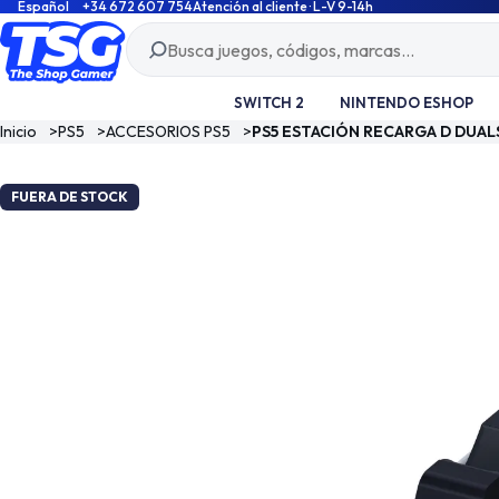
Español
+34 672 607 754
Atención al cliente · L-V 9-14h
SWITCH 2
NINTENDO ESHOP
Inicio
>
PS5
>
ACCESORIOS PS5
>
PS5 ESTACIÓN RECARGA D DUAL
FUERA DE STOCK