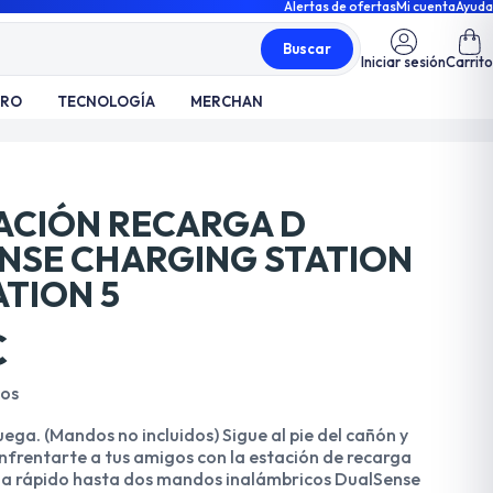
Alertas de ofertas
Mi cuenta
Ayuda
Buscar
Iniciar sesión
Carrito
TRO
TECNOLOGÍA
MERCHAN
TACIÓN RECARGA D
NSE CHARGING STATION
ATION 5
€
dos
ega. (Mandos no incluidos) Sigue al pie del cañón y
nfrentarte a tus amigos con la estación de recarga
la rápido hasta dos mandos inalámbricos DualSense