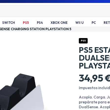
SWITCH
PS5
PS4
XBOX ONE
WII U
PC
RE
SENSE CHARGING STATION PLAYSTATION 5
PS5
PS5 ES
DUALSE
PLAYST
34,95 
Impuestos inclui
Acopla. Carga. Ju
prepárate para e
DualSense. Acop