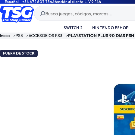
Español
+34 672 607 754
Atención al cliente · L-V 9-14h
SWITCH 2
NINTENDO ESHOP
Inicio
>
PS3
>
ACCESORIOS PS3
>
PLAYSTATION PLUS 90 DIAS PSN
FUERA DE STOCK