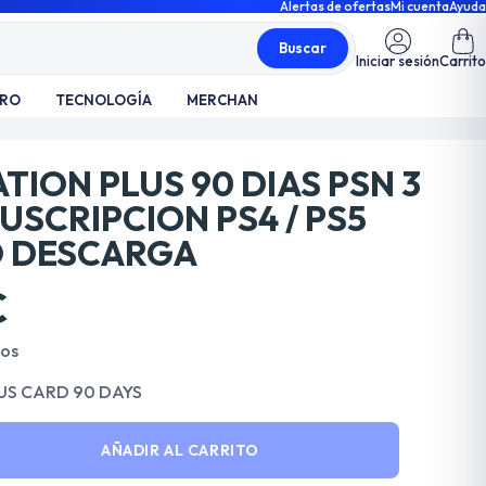
Alertas de ofertas
Mi cuenta
Ayuda
Buscar
Iniciar sesión
Carrito
TRO
TECNOLOGÍA
MERCHAN
TION PLUS 90 DIAS PSN 3
USCRIPCION PS4 / PS5
 DESCARGA
€
dos
US CARD 90 DAYS
AÑADIR AL CARRITO