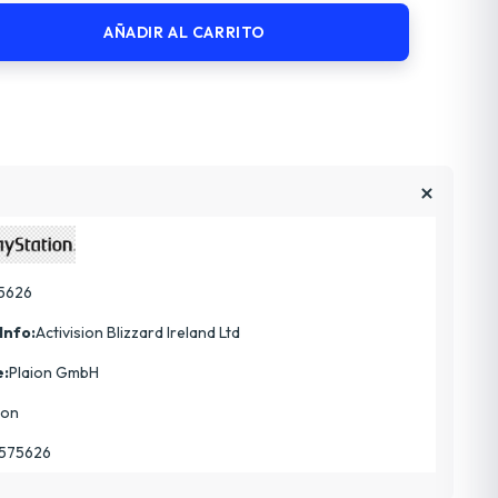
AÑADIR AL CARRITO
5626
Info:
Activision Blizzard Ireland Ltd
e:
Plaion GmbH
ion
575626