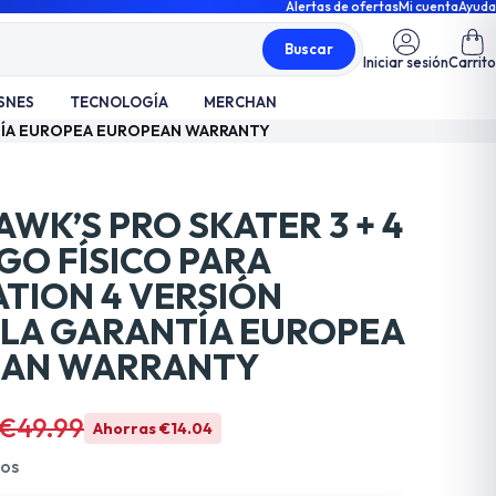
Alertas de ofertas
Mi cuenta
Ayuda
Buscar
Iniciar sesión
Carrito
SNES
TECNOLOGÍA
MERCHAN
ANTÍA EUROPEA EUROPEAN WARRANTY
WK’S PRO SKATER 3 + 4
GO FÍSICO PARA
ATION 4 VERSIÓN
LA GARANTÍA EUROPEA
EAN WARRANTY
€49.99
Ahorras €14.04
dos