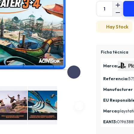
Hay Stock
Ficha técnica
Marca:
Referencia:
57
Manufacturer 
EU Responsibl
Marca:
playstat
EAN13:
0196388