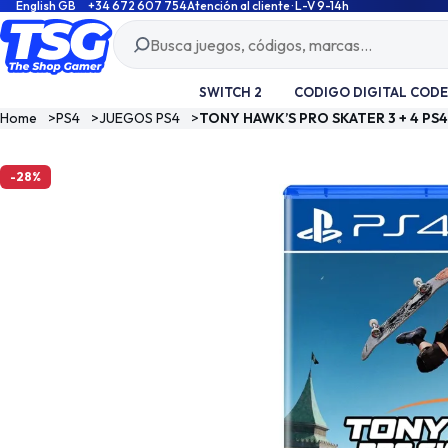
English GB
+34 672 607 754
Atención al cliente · L-V 9-14h
SWITCH 2
CODIGO DIGITAL CODE
Home
>
PS4
>
JUEGOS PS4
>
TONY HAWK’S PRO SKATER 3 + 4 P
-28%