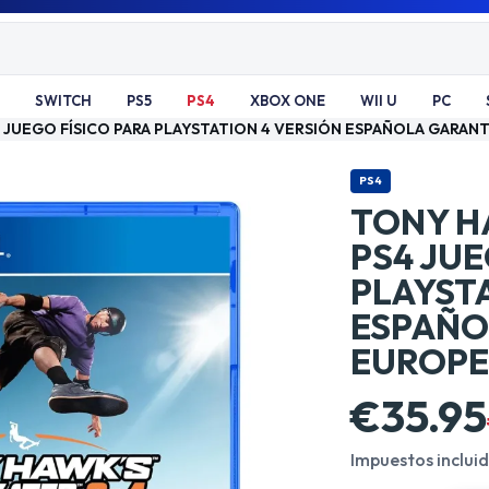
SWITCH
PS5
PS4
XBOX ONE
WII U
PC
S4 JUEGO FÍSICO PARA PLAYSTATION 4 VERSIÓN ESPAÑOLA GAR
PS4
TONY HA
PS4 JUE
PLAYST
ESPAÑO
EUROP
€35.95
Impuestos inclui