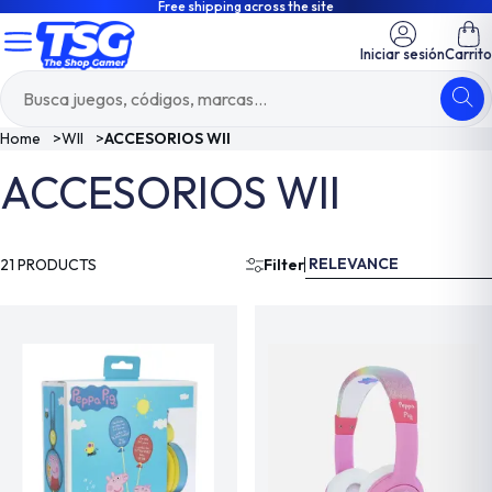
Free shipping across the site
Iniciar sesión
Carrito
Home
>
WII
>
ACCESORIOS WII
ACCESORIOS WII
RELEVANCE
21 PRODUCTS
Filter