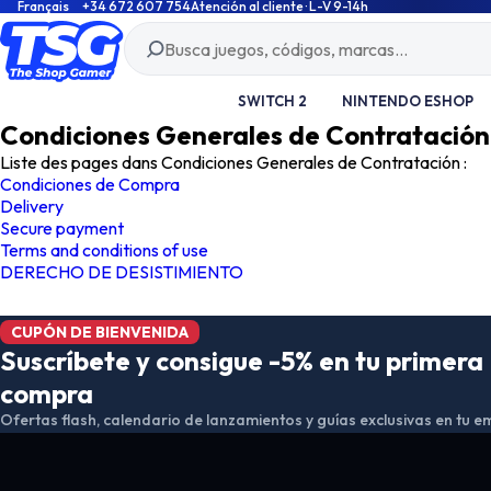
Français
+34 672 607 754
Atención al cliente · L-V 9-14h
SWITCH 2
NINTENDO ESHOP
Condiciones Generales de Contratación
Liste des pages dans Condiciones Generales de Contratación :
Condiciones de Compra
Delivery
Secure payment
Terms and conditions of use
DERECHO DE DESISTIMIENTO
CUPÓN DE BIENVENIDA
Suscríbete y consigue -5% en tu primera
compra
Ofertas flash, calendario de lanzamientos y guías exclusivas en tu em