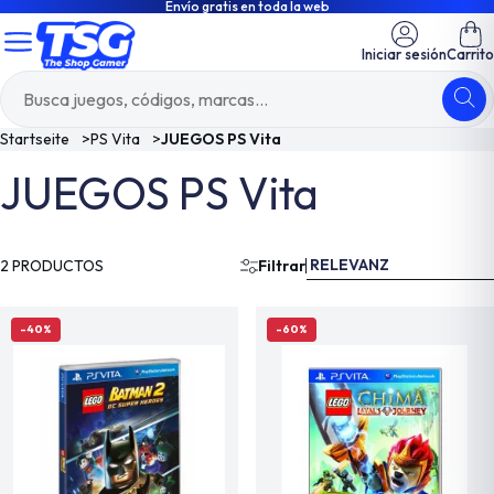
Envío gratis en toda la web
Iniciar sesión
Carrito
Startseite
>
PS Vita
>
JUEGOS PS Vita
JUEGOS PS Vita
RELEVANZ
2 PRODUCTOS
Filtrar
-40%
-60%